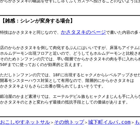
からかさタヌキの確認をせずにしゅくふくカズラへ投げることのないよう注意
【
雑感：シレンが変身する場合
】
かさタヌキのページ
特技はかさタヌキと同じなので、
で書いた内容の多
店のからかさタヌキを倒して肉化するぶんにはいいですが、床落ちアイテムに
ホルムデーモン出現フロアと近いので、どうしてもホルムデーモンと比較され
そのためトンファンの穴では、早い階層でからかさタヌキの肉を手に入れられ
50Fまでに使っておくのが効果的と言えます。

ただしトンファンの穴では、18Fに出現するヒャクメからレベルアップさせ
開幕モンスターハウス対策として有用なので、階層的にからかさタヌキは

かさタヌキよりもさらに出番が限られてしまいそうです。

鍛冶屋のかまど素潜りでは、エーテルデビル族もヒャクメまじんも手に入らな
かさタヌキのときと変わらず最後の抵抗手段としての価値があります。

おこしやすネットサル
その他トップ
城下町イルパ.com
も
＞
＞
＞