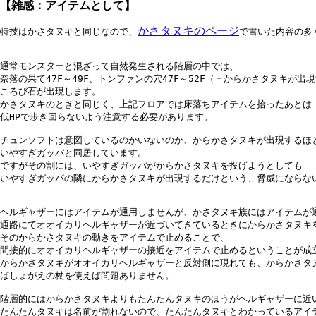
【
雑感：アイテムとして
】
かさタヌキのページ
特技はかさタヌキと同じなので、
で書いた内容の多
通常モンスターと混ざって自然発生される階層の中では、

奈落の果て47F～49F、トンファンの穴47F～52F（＝からかさタヌキが出
ころび石が出現します。

かさタヌキのときと同じく、上記フロアでは床落ちアイテムを拾ったあとは

低HPで歩き回らないよう注意する必要があります。

チュンソフトは意図しているのかいないのか、からかさタヌキが出現するほと
いやすぎガッパと同居しています。

ですがその割には、いやすぎガッパがからかさタヌキを投げようとしても

いやすぎガッパの隣にからかさタヌキが出現するだけという、脅威にならない
ヘルギャザーにはアイテムが通用しませんが、かさタヌキ族にはアイテムが通
通路にてオオイカリヘルギャザーが近づいてきているときにからかさタヌキを
そのからかさタヌキの動きをアイテムで止めることで、

間接的にオオイカリヘルギャザーの接近をアイテムで止めるということが成立
からかさタヌキがオオイカリヘルギャザーと反対側に現れても、からかさタヌ
ばしょがえの杖を使えば問題ありません。

階層的にはからかさタヌキよりもたんたんタヌキのほうがヘルギャザーに近い
たんたんタヌキは名前が割れないので、たんたんタヌキとわかっているアイテ