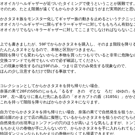
オオイカリヘルギャザーが近づいたタイミングで使うということが困難です。
そのため、たとえ階層が遠くてもからかさタヌキのほうがまだ実用的だと思い
かさタヌキ族をモンスター化してギャザー族の動きを止めるというテクニック
オオイカリヘルギャザーに限らずキラーギャザーに対してももちろん有効なこ
オオイカリでもないキラーギャザーに対してここまでしなければならないこと
上でも書きましたが、59Fでからかさタヌキを購入し、そのまま階段を降りる
たんたんタヌキとなるので、本物と区別がつきません。

階段を降りても変わらないからと本物を買ったつもりでいると非常に危険なの
交換コマンドでも何でもいいので必ず確認してください。

この現象が発生するのは59Fのみ、つまり店でのみ発生する現象なので、

ほんの少し注意するだけで防げる事故です。

コレクションとしてからかさタヌキを持ち帰りたい場合、

奈落の果て20FのSOSのじゅもん「るるす　きの　ぞとな　ろだ　ゆゆの」を
19F、左へ道なりに進んだ先にある店の「オオカブトの盾（3105G）」がか
これを持って階段を降りればからかさタヌキになります。

自力でからかさタヌキを持ち帰りたい場合、奈落の果てで自然発生を狙うか、
鍛冶屋のかまどで店の商品に擬態しているからかさタヌキを狙うかのどちらか
自然発生の出現率はトンファンの穴のほうが高いような気もしますが、トンフ
もちかえりの巻物が手に入らないので、からかさタヌキを手に入れられてもク
特訓ダンジョンならもちかえりの巻物がなくても帰還できますが、
