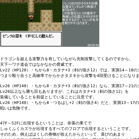
ドラゴンを超える攻撃力を有していながら先制攻撃してくるのですから、

天下一ワナ道会ではなかなかの脅威です。

Lv22（HP120）・ちから8・カタナ+3（剣の強さ12）では、実測14～18の
つまり殴り合うと高確率でからかさタヌキから攻撃を4回受けることになりま
Lv26（HP140）・ちから8・カタナ+3（剣の強さ12）なら、実測17～21
Lv26以上なら勝ち目もありますが、これはカタナ+3（剣の強さ12）を

装備していることを前提としていることに注意です。

Lv26（HP140）・ちから8・つるはし+2（剣の強さ4）だと、実測13～17
戦いは危険です。

47F～52Fに出現するということは、奈落の果てで

しゅくふくカズラが出現するすべてのフロアで出現するということです。

そのため、例えばはくしの巻物が拾えたからといって、喜びのあまり
