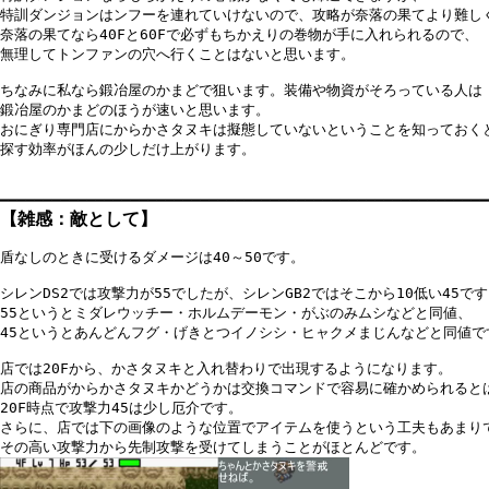
特訓ダンジョンはンフーを連れていけないので、攻略が奈落の果てより難しく
奈落の果てなら40Fと60Fで必ずもちかえりの巻物が手に入れられるので、

無理してトンファンの穴へ行くことはないと思います。

ちなみに私なら鍛冶屋のかまどで狙います。装備や物資がそろっている人は

鍛冶屋のかまどのほうが速いと思います。

おにぎり専門店にからかさタヌキは擬態していないということを知っておくと
探す効率がほんの少しだけ上がります。

【
雑感：敵として
】
盾なしのときに受けるダメージは40～50です。

シレンDS2では攻撃力が55でしたが、シレンGB2ではそこから10低い45です
55というとミダレウッチー・ホルムデーモン・がぶのみムシなどと同値、

45というとあんどんフグ・げきとつイノシシ・ヒャクメまじんなどと同値です
店では20Fから、かさタヌキと入れ替わりで出現するようになります。

店の商品がからかさタヌキかどうかは交換コマンドで容易に確かめられるとは
20F時点で攻撃力45は少し厄介です。

さらに、店では下の画像のような位置でアイテムを使うという工夫もあまりで