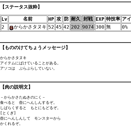
【
ステータス抜粋
】
名前
攻
防
耐久
封戦
特技率
ア
Lv
HP
EXP
からかさタヌキ
無
2
52
45
42
202
9074
300
0%
【
もののけてちょうメッセージ
】
からかさタヌキ

アイテムにばけていることがある。

アソコは　ぶらぶらしていない。

【
肉の説明文
】
－からかさたぬきのにく－

食べると　壺にへんしんするぞ。

しばらくすると　もとにもどるぞ。

[とくぎ]

壺にへんしんして　モンスターから

かくれるぞ。
