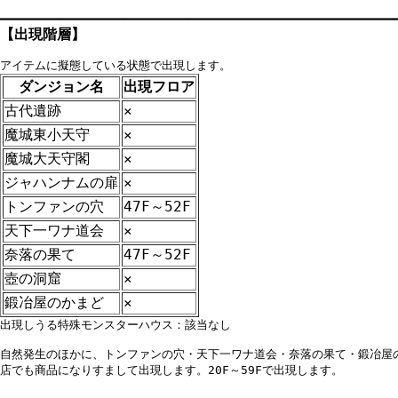
【
出現階層
】
ダンジョン名
出現フロア
古代遺跡
×
魔城東小天守
×
魔城大天守閣
×
ジャハンナムの扉
×
トンファンの穴
47F～52F
天下一ワナ道会
×
奈落の果て
47F～52F
壺の洞窟
×
鍛冶屋のかまど
×
出現しうる特殊モンスターハウス：該当なし

自然発生のほかに、トンファンの穴・天下一ワナ道会・奈落の果て・鍛冶屋の
店でも商品になりすまして出現します。20F～59Fで出現します。
