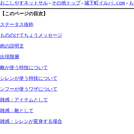
おこしやすネットサル
その他トップ
城下町イルパ.com
も
＞
＞
＞
【このページの目次】
ステータス抜粋
もののけてちょうメッセージ
肉の説明文
出現階層
敵が使う特技について
シレンが使う特技について
ンフーが使うワザについて
雑感：アイテムとして
雑感：敵として
雑感：シレンが変身する場合